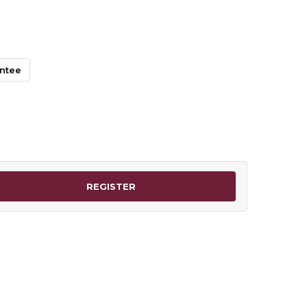
antee
REGISTER