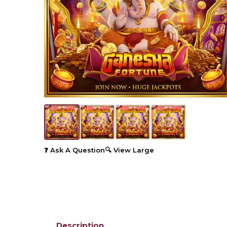
❓ Ask A Question
🔍 View Large
Description